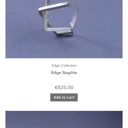
Edge Collection
Edge Sugilite
€
625,00
Add to cart